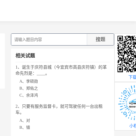
搜题
相关试题
1、诞生于庆符县城（今宜宾市高县庆符镇）的革
命先烈是：____。
下载
A、李硕勋
B、郑佑之
C、余泽鸿
2、只要有服务监督卡，就可驾驶任何一台出租
车。
A、对
小
B、错