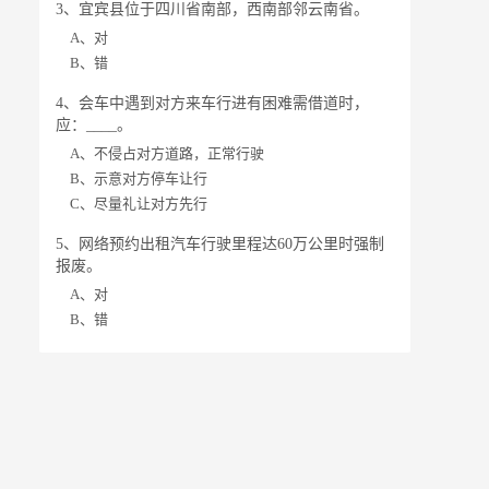
3、宜宾县位于四川省南部，西南部邻云南省。
A、对
B、错
4、会车中遇到对方来车行进有困难需借道时，
应：____。
A、不侵占对方道路，正常行驶
B、示意对方停车让行
C、尽量礼让对方先行
5、网络预约出租汽车行驶里程达60万公里时强制
报废。
A、对
B、错