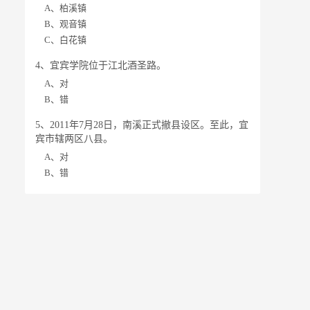
A、柏溪镇
B、观音镇
C、白花镇
4、宜宾学院位于江北酒圣路。
A、对
B、错
5、2011年7月28日，南溪正式撤县设区。至此，宜
宾市辖两区八县。
A、对
B、错