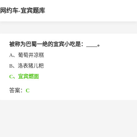
网约车-宜宾题库
被称为巴蜀一绝的宜宾小吃是：____。
A、葡萄井凉糕
B、洛表猪儿粑
C、宜宾燃面
答案：
C