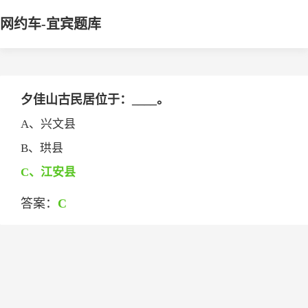
网约车-宜宾题库
夕佳山古民居位于：____。
A、兴文县
B、珙县
C、江安县
答案：
C