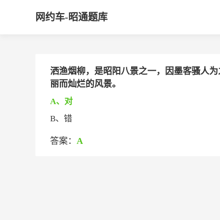
网约车-昭通题库
洒渔烟柳，是昭阳八景之一，因墨客骚人为
丽而灿烂的风景。
A、对
B、错
答案：
A