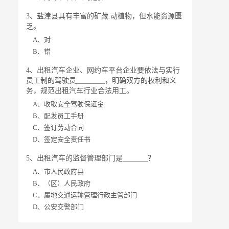
3、盐津县具有丰富的矿藏.动植物，但水能资源匮
乏。
A、对
B、错
4、出租汽车企业、网约车平台企业要依法与实行
员工制的驾驶员________，明确双方的权利和义
务，规范出租汽车行业合法用工。
A、收取安全驾驶保证金
B、配发员工手册
C、签订劳动合同
D、签定安全责任书
5、出租汽车的监督管理部门是_______？
A、市人民政府县
B、（区）人民政府
C、属地交通运输管理行政主管部门
D、公安交警部门