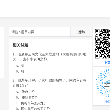
搜题
相关试题
1、昭通是云南文化三大发源地（大理 昭通 昆明）
之一，素有小昆明之称。
下载
A、对
B、错
2、巡游车计程计价实行政府指导价，网约车计程
计价实行？________
A、 政府定价
B、 市场调节价
小
C、网约车驾驶员定价
D、网约车平台公司定价