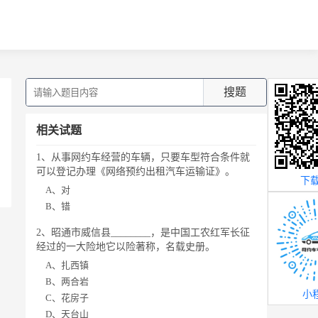
搜题
相关试题
1、从事网约车经营的车辆，只要车型符合条件就
可以登记办理《网络预约出租汽车运输证》。
下载
A、对
B、错
2、昭通市威信县________，是中国工农红军长征
经过的一大险地它以险著称，名载史册。
A、扎西镇
B、两合岩
小
C、花房子
D、天台山