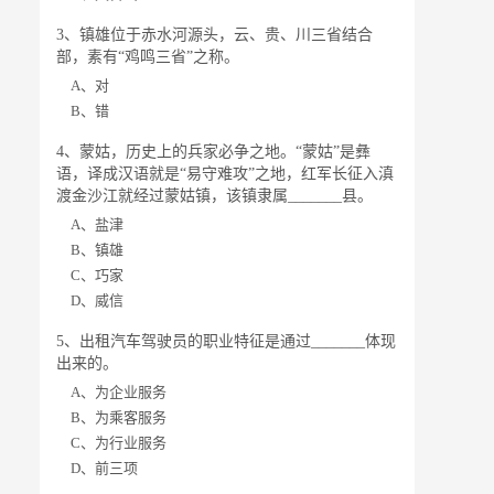
3、镇雄位于赤水河源头，云、贵、川三省结合
部，素有“鸡鸣三省”之称。
A、对
B、错
4、蒙姑，历史上的兵家必争之地。“蒙姑”是彝
语，译成汉语就是“易守难攻”之地，红军长征入滇
渡金沙江就经过蒙姑镇，该镇隶属_______县。
A、盐津
B、镇雄
C、巧家
D、威信
5、出租汽车驾驶员的职业特征是通过_______体现
出来的。
A、为企业服务
B、为乘客服务
C、为行业服务
D、前三项