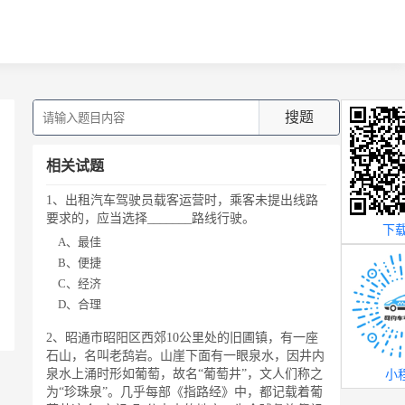
搜题
相关试题
1、出租汽车驾驶员载客运营时，乘客未提出线路
要求的，应当选择_______路线行驶。
下载
A、最佳
B、便捷
C、经济
D、合理
2、昭通市昭阳区西郊10公里处的旧圃镇，有一座
石山，名叫老鸹岩。山崖下面有一眼泉水，因井内
泉水上涌时形如葡萄，故名“葡萄井”，文人们称之
小
为“珍珠泉”。几乎每部《指路经》中，都记载着葡