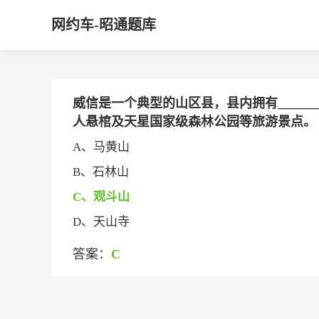
网约车-昭通题库
威信是一个典型的山区县，县内拥有____
人悬棺及天星国家级森林公园等旅游景点。
A、马黄山
B、石林山
C、观斗山
D、天山寺
答案：
C