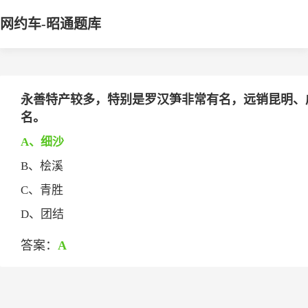
网约车-昭通题库
永善特产较多，特别是罗汉笋非常有名，远销昆明、成都
名。
A、细沙
B、桧溪
C、青胜
D、团结
答案：
A