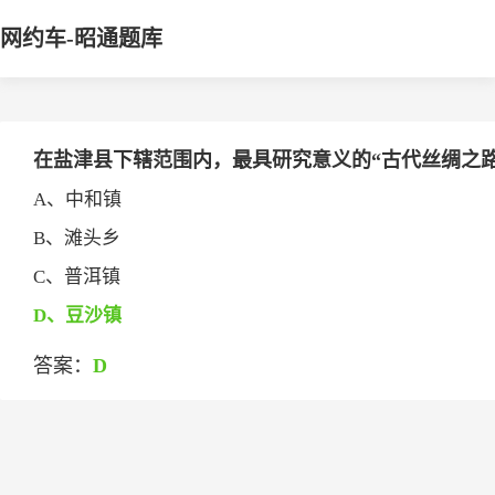
网约车-昭通题库
在盐津县下辖范围内，最具研究意义的“古代丝绸之路”位
A、中和镇
B、滩头乡
C、普洱镇
D、豆沙镇
答案：
D