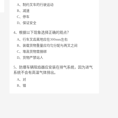
A、制约叉车的行驶运动
B、减速
C、停车
D、保证安全
4、根据以下现象选择正确的观点？
A、行车叉齿离地应在300mm左右
B、装载货物重量应均匀分配与两叉之间
C、堆高货物需捆绑
D、货物严禁站人
5、防爆车辆阻焰器应安装在排气系统，因为进气
系统不会有高温气体排出。
A、对
B、错