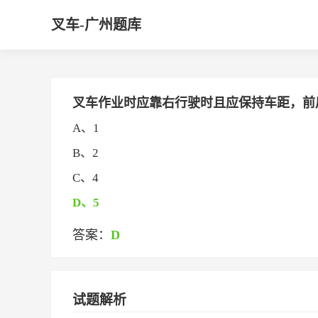
叉车-广州题库
叉车作业时应靠右行驶时且应保持车距，前后车
A、1
B、2
C、4
D、5
答案：
D
试题解析