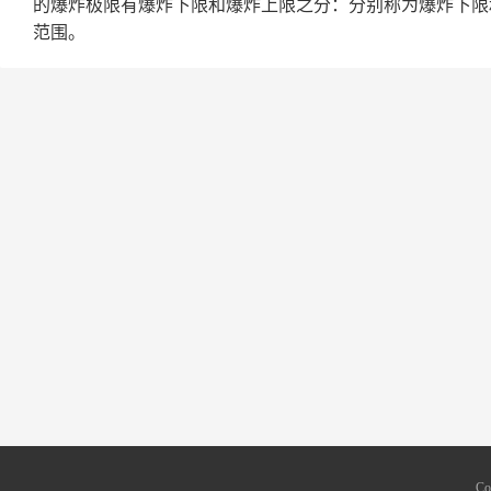
的爆炸极限有爆炸下限和爆炸上限之分：分别称为爆炸下限
范围。
Co