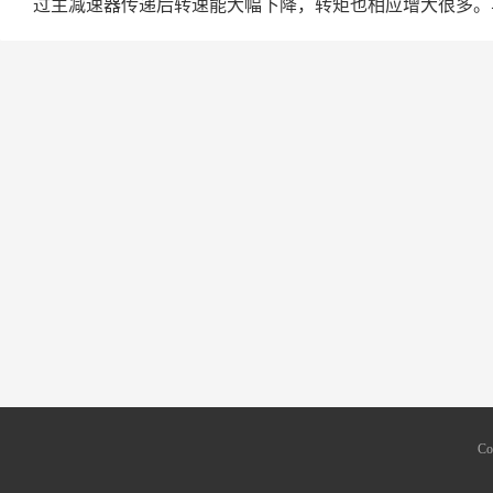
过主减速器传递后转速能大幅下降，转矩也相应增大很多。
Co