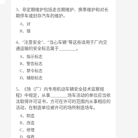
3、非定期维护包括走合期维护、换季维护和对长
期停车或封存汽车的维护。
A、对
B、错
4、“注意安全”、“当心车辆”等这些适用于厂内交
通运输的安全标志属于________。
A、指示标志
B、警告标志
C、禁令标志
D、辅助标志
5、《场（厂）内专用机动车辆安全技术监察规
程》中规定，从事________场车活动的单位应当依
法取得许可证书，方可在许可的范围内从事相应的
活动，在制造单位被许可的场所制造场车。
A、制造
B、改造
C、修理
D、保养