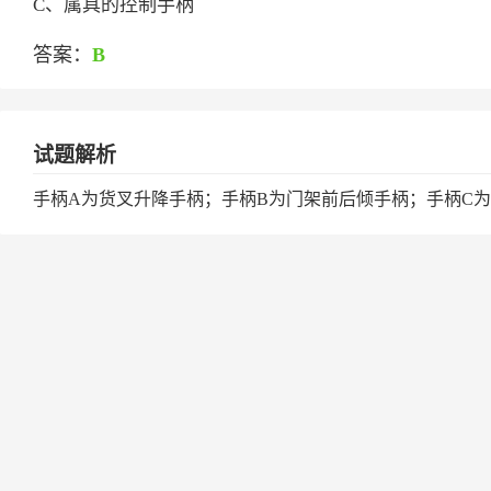
C、属具的控制手柄
答案：
B
试题解析
手柄A为货叉升降手柄；手柄B为门架前后倾手柄；手柄C