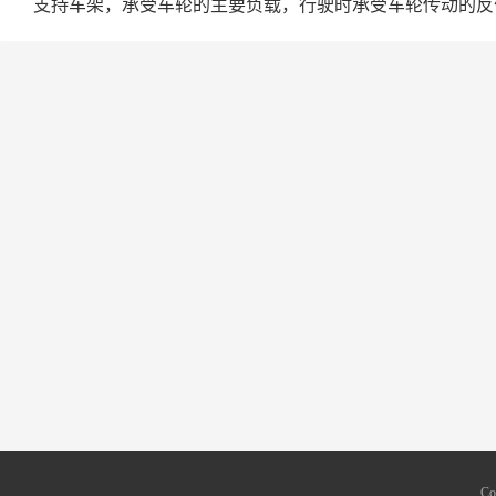
支持车架，承受车轮的主要负载，行驶时承受车轮传动的反
Co