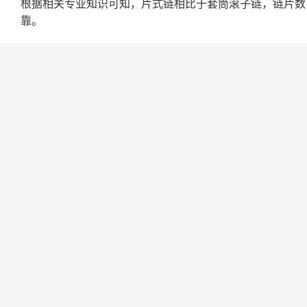
根据相关专业知识可知，片式链相比于套筒滚子链，链片数
靠。