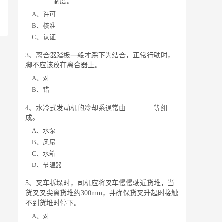
________制度。
A、许可
B、核准
C、认证
3、离合器踏板一般才踩下为结合，正常行驶时，
脚不应该放在离合器上。
A、对
B、错
4、水冷式发动机的冷却系通常由________等组
成。
A、水泵
B、风扇
C、水箱
D、节温器
5、叉车拆垛时，司机应将叉车慢慢驶近货堆，当
货叉叉尖离货堆约300mm，并确保货叉升起时接触
不到货堆时停下。
A、对