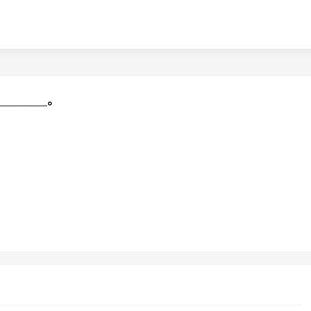
_____。