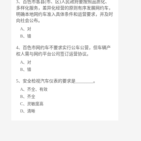
3、百色市各县(市、区)人民政府要按照品质化、
多样化服务，差异化经营的原则有序发展网约车，
明确本地网约车准入具体条件和运营要求，并及时
向社会公布。
A、对
B、错
4、百色市网约车不要求实行公车公营，但车辆产
权人需与网约平台公司签订运营协议。
A、对
B、错
5、安全检视汽车仪表的要求是________。
A、齐全、有效
B、齐全
C、灵敏度高
D、清晰