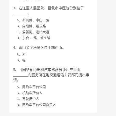
3、右江区人民医院、百色市中医院分别位于
________。
A、新兴路、中山二路
B、向阳路、翔云路
C、爱新街、进站大道
D、东合-一路、城乡路
4、茶山金字塔景区位于靖西市。
A、对
B、错
5、《网络预约出租汽车驾驶员证》应当由
________向服务所在地交通运输主管部门提出申
请。
A、网约车平台公司
B、机动车所有人
C、驾驶员个人
D、网约车平台公司负责人