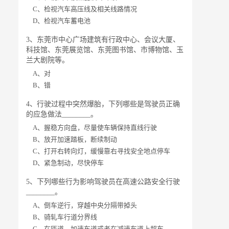
C、检视汽车高压线及相关线路情况
D、检视汽车蓄电池
3、东莞市中心广场建筑有行政中心、会议大厦、
科技馆、东莞展览馆、东莞图书馆、市博物馆、玉
兰大剧院等。
A、对
B、错
4、行驶过程中突然爆胎，下列哪些是驾驶员正确
的应急做法________。
A、握稳方向盘，尽量使车辆保持直线行驶
B、放开加速踏板，断续制动
C、打开右转向灯，缓慢靠右寻找安全地点停车
D、紧急制动，尽快停车
5、下列哪些行为影响驾驶员在高速公路安全行驶
________。
A、倒车逆行，穿越中央分隔带掉头
B、骑轧车行道分界线
C、在匝道、加速车道或者在减速车道上超车