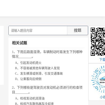
搜题
相关试题
1、下雨后路面湿滑，车辆制动时易发生下列哪种
情况________。
下载
A、引起发动机熄火
B、不容易被其他车辆驾驶人发现
C、发生横滑或侧滑，引发交通事故
D、让乘客向后倾倒
2、下列哪些是驾驶员对发动机必须进行的检查项
目________。
小
A、检视发动机润滑油
B、检视汽车散热器及冷却液