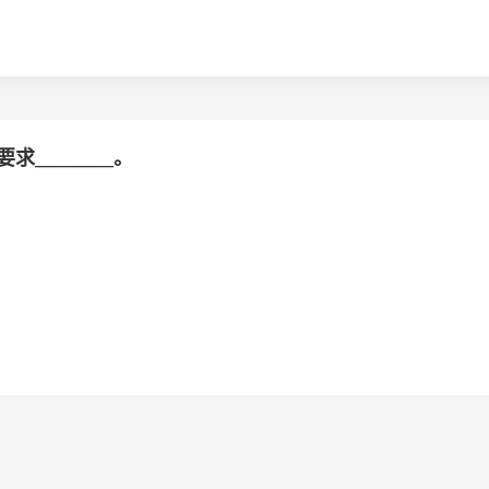
_______。