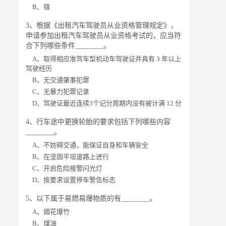
B、错
3、根据《出租汽车驾驶员从业资格管理规定》，
申请参加出租汽车驾驶员从业资格考试的，应当符
合下列哪些条件________。
A、取得相应准驾车型机动车驾驶证并具有 3 年以上
驾驶经历
B、无交通肇事犯罪
C、无暴力犯罪记录
D、驾驶证最近连续3个记分周期内没有被计满 12 分
4、行车途中更换轮胎的要求包括下列哪些内容
________。
A、不妨碍交通，能保证自身和车辆安全
B、在坚固平坦道路上进行
C、开启危险报警闪光灯
D、按要求设置停车警告标志
5、以下属于易燃易爆物质的有________。
A、烟花爆竹
B、煤油