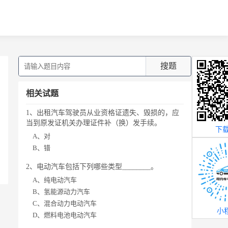
搜题
相关试题
1、出租汽车驾驶员从业资格证遗失、毁损的，应
当到原发证机关办理证件补（换）发手续。
下载
A、对
B、错
2、电动汽车包括下列哪些类型________。
A、纯电动汽车
B、氢能源动力汽车
C、混合动力电动汽车
小
D、燃料电池电动汽车