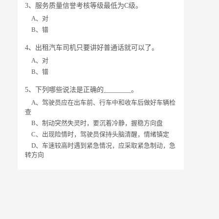
3、服务质量信誉考核等级最低为C级。
A、对
B、错
4、出租汽车司机只要讲好普通话就可以了。
A、对
B、错
5、下列哪些说法是正确的________。
A、驾驶员应在出车前、行车中和收车后做好车辆检
查
B、制动突然失灵时，要沉着冷静，握稳方向盘
C、出现险情时，驾驶员保持头脑清醒，情绪镇定
D、车速较高时遇到紧急情况，应采取紧急制动，急
转方向