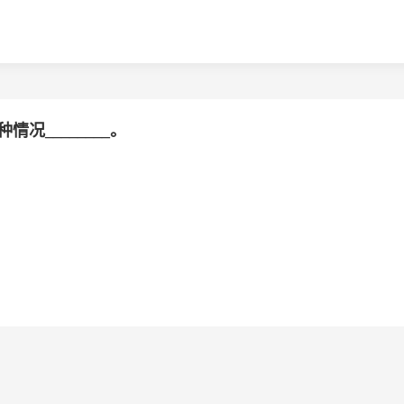
________。