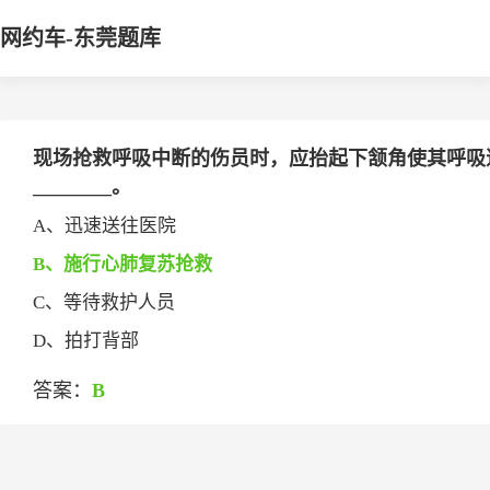
网约车-东莞题库
现场抢救呼吸中断的伤员时，应抬起下颔角使其呼吸
________。
A、迅速送往医院
B、施行心肺复苏抢救
C、等待救护人员
D、拍打背部
答案：
B