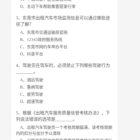
D、主动下车帮助乘客提拿行李
3、东莞市出租汽车市场监测信息可以通过哪些途
径了解？
A、东莞市交通运输局官网
B、12345政府服务热线
C、东莞市网约车申办平台
D、抖音平台
4、驾驶员在驾车时，必须禁止下列哪些驾驶行为
________。
A、酒后驾驶
B、重病驾驶
C、疲劳驾驶
D、超速驾驶
5、根据《出租汽车服务质量信誉考核办法》，下
列说法错误的选项是________。
A、出租汽车驾驶员一个考核周期届满，该考核周期
内的扣分与加分予以清除