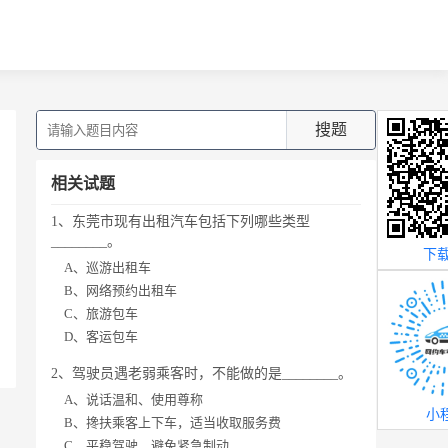
搜题
相关试题
1、东莞市现有出租汽车包括下列哪些类型
________。
下载
A、巡游出租车
B、网络预约出租车
C、旅游包车
D、客运包车
2、驾驶员遇老弱乘客时，不能做的是________。
A、说话温和、使用尊称
小
B、搀扶乘客上下车，适当收取服务费
C、平稳驾驶，避免紧急制动