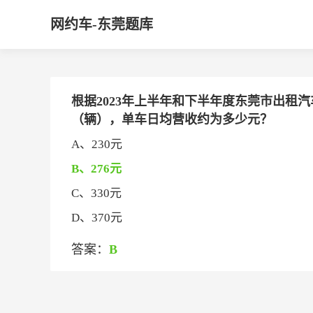
网约车-东莞题库
根据2023年上半年和下半年度东莞市出租汽
（辆），单车日均营收约为多少元？
A、230元
B、276元
C、330元
D、370元
答案：
B